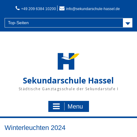
Skip
to
+49 209 6384 10200
info@sekundarschule-hassel.de
content
Top-Seiten
Sekundarschule Hassel
Städtische Ganztagsschule der Sekundarstufe I
Menu
Winterleuchten 2024