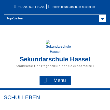
Skip
+49 209 6384 10200
info@sekundarschule-hassel.de
to
content
Top-Seiten
Sekundarschule Hassel
Städtische Ganztagsschule der Sekundarstufe I
Menu
SCHULLEBEN