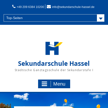
Skip
to
+49 209 6384 10200
info@sekundarschule-hassel.de
content
Top-Seiten
Sekundarschule Hassel
Städtische Ganztagsschule der Sekundarstufe I
Menu