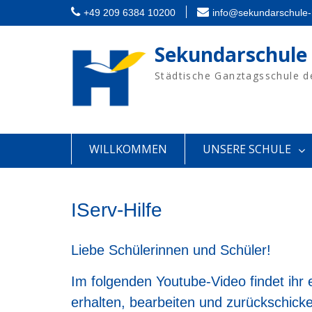
Skip
+49 209 6384 10200
info@sekundarschule-
to
content
Sekundarschule
Städtische Ganztagsschule d
WILLKOMMEN
UNSERE SCHULE
IServ-Hilfe
Liebe Schülerinnen und Schüler!
Im folgenden Youtube-Video findet ihr
erhalten, bearbeiten und zurückschick