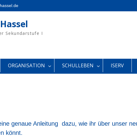
hassel.de
 Hassel
er Sekundarstufe I
ORGANISATION
SCHULLEBEN
ISERV
 eine genaue Anleitung dazu, wie ihr über unser 
en könnt.