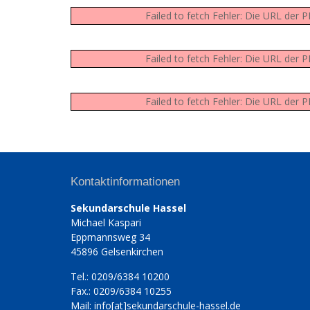
Failed to fetch Fehler: Die URL der
Failed to fetch Fehler: Die URL der
Failed to fetch Fehler: Die URL der
Kontaktinformationen
Sekundarschule Hassel
Michael Kaspari
Eppmannsweg 34
45896 Gelsenkirchen
Tel.: 0209/6384 10200
Fax.: 0209/6384 10255
Mail: info[at]sekundarschule-hassel.de