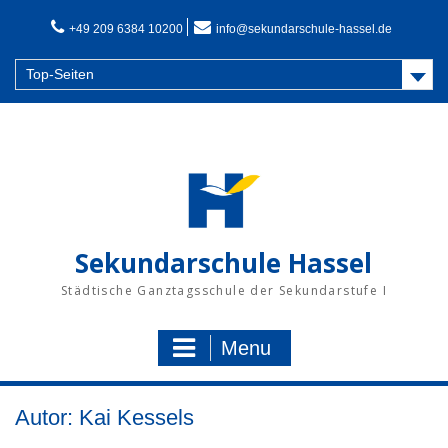
Skip
to
+49 209 6384 10200
info@sekundarschule-hassel.de
content
Top-Seiten
Sekundarschule Hassel
Städtische Ganztagsschule der Sekundarstufe I
Menu
Autor:
Kai Kessels