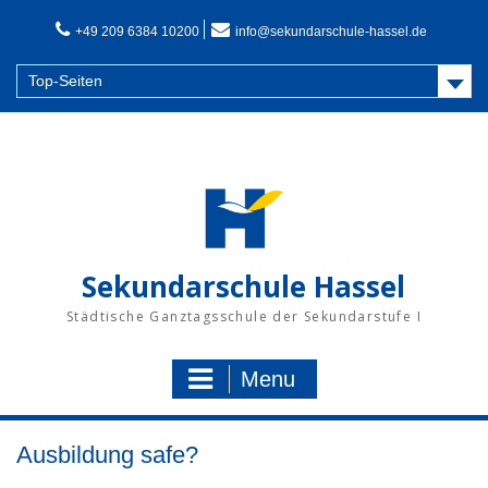
Skip
to
+49 209 6384 10200
info@sekundarschule-hassel.de
content
Top-Seiten
Sekundarschule Hassel
Städtische Ganztagsschule der Sekundarstufe I
Menu
Ausbildung safe?